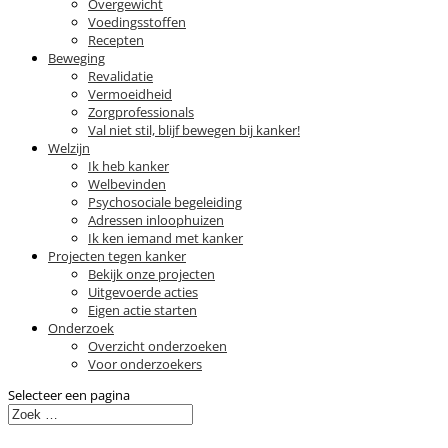
Overgewicht
Voedingsstoffen
Recepten
Beweging
Revalidatie
Vermoeidheid
Zorgprofessionals
Val niet stil, blijf bewegen bij kanker!
Welzijn
Ik heb kanker
Welbevinden
Psychosociale begeleiding
Adressen inloophuizen
Ik ken iemand met kanker
Projecten tegen kanker
Bekijk onze projecten
Uitgevoerde acties
Eigen actie starten
Onderzoek
Overzicht onderzoeken
Voor onderzoekers
Selecteer een pagina