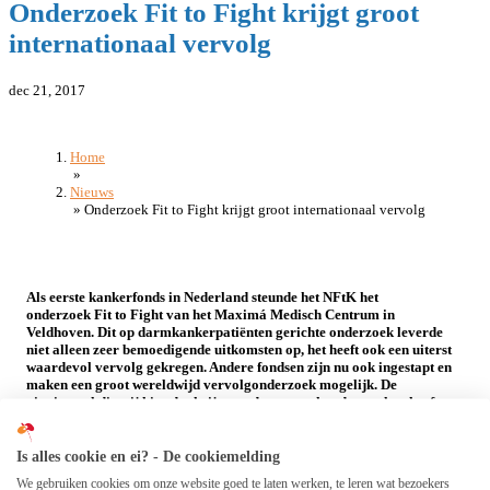
Onderzoek Fit to Fight krijgt groot
internationaal vervolg
dec 21, 2017
Home
»
Nieuws
»
Onderzoek Fit to Fight krijgt groot internationaal vervolg
Als eerste kankerfonds in Nederland steunde het NFtK het
onderzoek Fit to Fight van het Maximá Medisch Centrum in
Veldhoven. Dit
op darmkankerpatiënten gerichte onderzoek leverde
niet alleen zeer bemoedigende uitkomsten op, het heeft ook een uiterst
waardevol
vervolg gekregen. Andere fondsen zijn nu ook ingestapt en
maken een groot wereldwijd vervolgonderzoek mogelijk. De
pioniersrol die wij hier dankzij onze donateurs konden spelen, heeft
veel opgeleverd.
Vorig jaar vroeg het Maximá Medisch Centrum in Veldhoven ons het
Is alles cookie en ei? - De cookiemelding
onderzoek Fit to Fight te financieren. Men wilde onderzoeken of het
We gebruiken cookies om onze website goed te laten werken, te leren wat bezoekers
mogelijk is darmkankerpatiënten vóór hun operatie fysiek sterker te