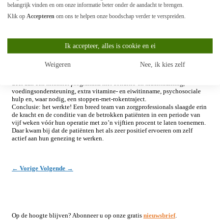
belangrijk vinden en om onze informatie beter onder de aandacht te brengen.
maken. De veronderstelling daarbij is dat met een betere conditie de kans
op complicaties bij de operatie wordt verkleind en het herstel daarna
Klik op
Accepteren
om ons te helpen onze boodschap verder te verspreiden.
sneller verloopt. Wij vonden dit een zeer interessant onderzoeksvoorstel.
Bij een positief resultaat zou dit niet alleen voor darmkankerpatiënten
van grote betekenis zijn, maar mogelijk ook voor mensen met een andere
vorm van kanker. Ook zou een vermindering van complicaties op
Ik accepteer, alles is cookie en ei
landelijke schaal tot een kostenbesparing leiden. Wij besloten het
onderzoek te financieren.
Weigeren
Nee, ik kies zelf
Fit to Fight kunnen we gerust revolutionair noemen. De patiënten namen
deel aan een intensief programma met conditie-en krachttraining,
voedingsondersteuning, extra vitamine- en eiwitinname, psychosociale
hulp en, waar nodig, een stoppen-met-rokentraject.
Conclusie: het werkte! Een breed team van zorgprofessionals slaagde erin
de kracht en de conditie van de betrokken patiënten in een periode van
vijf weken vóór hun operatie met zo’n vijftien procent te laten toenemen.
Daar kwam bij dat de patiënten het als zeer positief ervoeren om zelf
actief aan hun genezing te werken.
←
Vorige
Volgende
→
Op de hoogte blijven? Abonneer u op onze gratis
nieuwsbrief
.